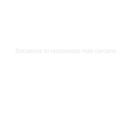
Más Que Sushi
Encuentra tu restaurante más cercano
Barcelona & Alrededores