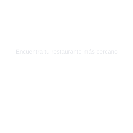
Más Que Sushi
Encuentra tu restaurante más cercano
Barcelona & Alrededores