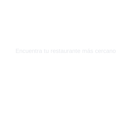
Más Que Sushi
Encuentra tu restaurante más cercano
Barcelona & Alrededores