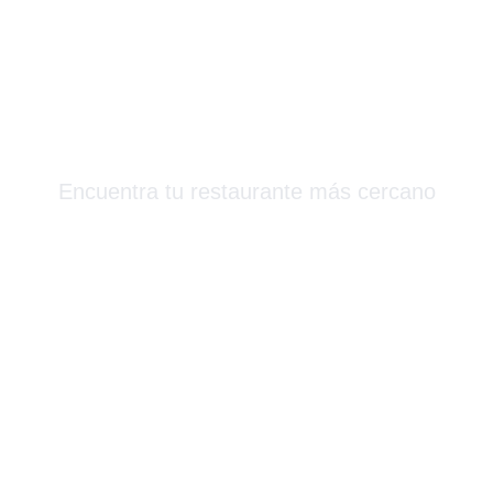
Más Que Sushi
Encuentra tu restaurante más cercano
Barcelona & Alrededores