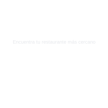
Más Que Sushi
Encuentra tu restaurante más cercano
Barcelona & Alrededores