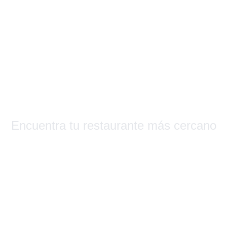
s Que Su
Encuentra tu restaurante más cercano
Barcelona & Alrededores