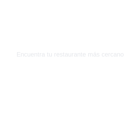
Más Que Sushi
Encuentra tu restaurante más cercano
Barcelona & Alrededores