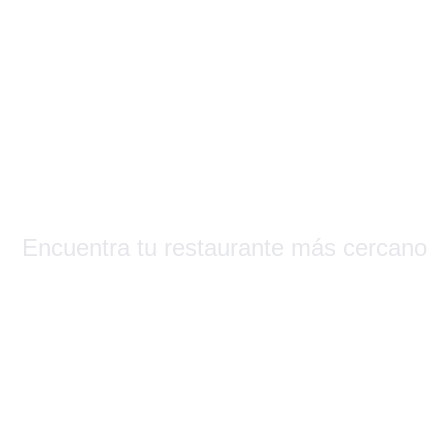
s Que Su
Encuentra tu restaurante más cercano
Barcelona & Alrededores